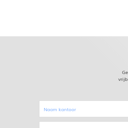
Ge
vrij
Naam
kantoor
(Vereist)
Contactpersoon