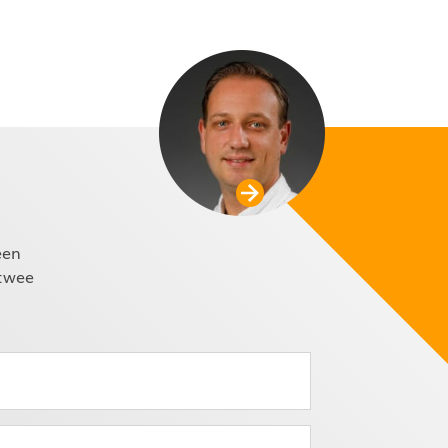
een
 twee