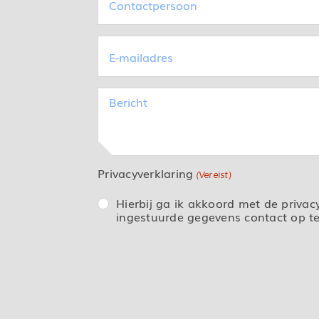
(Vereist)
E-
mailadres
(Vereist)
Bericht
Privacyverklaring
(Vereist)
Hierbij ga ik akkoord met de priva
ingestuurde gegevens contact op 