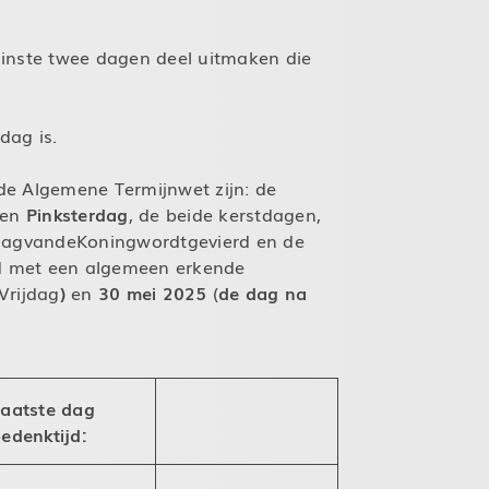
minste twee dagen deel uitmaken die
dag is.
de Algemene Termijnwet zijn: de
 en
Pinksterdag
, de beide kerstdagen,
agvandeKoningwordtgevierd en de
ld met een algemeen erkende
Vrijdag
)
en
30
mei
2025
(
de
dag
na
aatste dag
edenktijd: