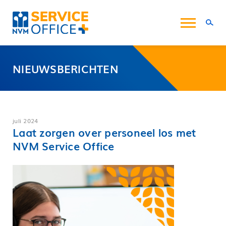
NIEUWSBERICHTEN
Onze diensten
Starten
Service Hub
Innovatieve Proeftuin
juli 2024
Laat zorgen over personeel los met
Nieuwsberichten
NVM Service Office
Vacatures
Over ons
Contact